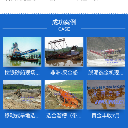
成功案例
CASE
挖铁砂船现场...
非洲-采金船
脱泥选金机现...
移动式旱地选...
选金溜槽（带...
黄金丰收7月