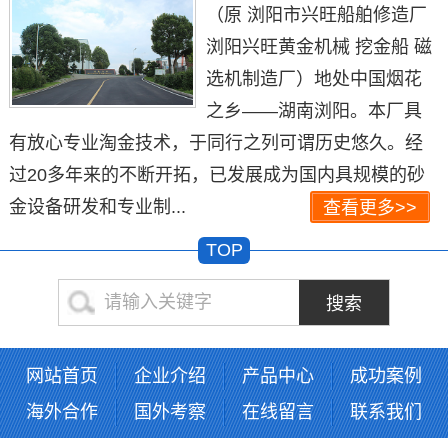
（原 浏阳市兴旺船舶修造厂
浏阳兴旺黄金机械 挖金船 磁
选机制造厂）地处中国烟花
之乡——湖南浏阳。本厂具
有放心专业淘金技术，于同行之列可谓历史悠久。经
过20多年来的不断开拓，已发展成为国内具规模的砂
金设备研发和专业制...
查看更多>>
TOP
网站首页
企业介绍
产品中心
成功案例
海外合作
国外考察
在线留言
联系我们