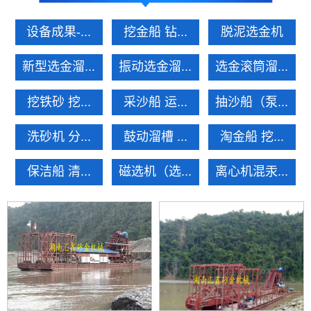
设备成果-...
挖金船 钻...
脱泥选金机
新型选金溜...
振动选金溜...
选金滚筒溜...
挖铁砂 挖...
采沙船 运...
抽沙船（泵...
洗砂机 分...
鼓动溜槽 ...
淘金船 挖...
保洁船 清...
磁选机（选...
离心机混汞...