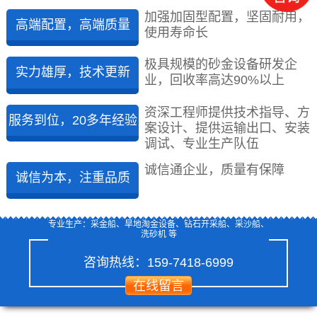
加强加固型配置，坚固耐用，
高端配置，高端质量
使用寿命长
极具规模的砂金设备研发企
实力雄厚，技术更新
业，回收率高达90%以上
资深工程师提供技术指导、方
服务到位，20多年经验
案设计、提供运输出口、安装
调试、专业生产队伍
诚信通企业，质量有保障
诚信为本，注重品质
专业生产：采金船、旱地淘金设备、钻石开采船、采沙船、
洗砂机 等
咨询热线：
159-7418-6999
在线留言