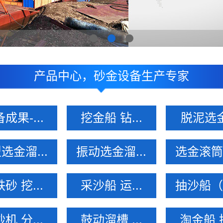
产品中心，砂金设备生产专家
成果-...
挖金船 钻...
脱泥选
选金溜...
振动选金溜...
选金滚筒溜
砂 挖...
采沙船 运...
抽沙船（泵
机 分...
鼓动溜槽 ...
淘金船 挖