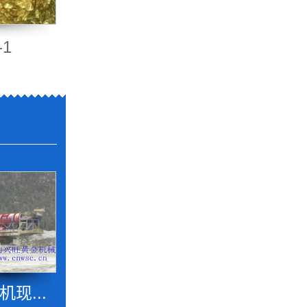
-1
现...