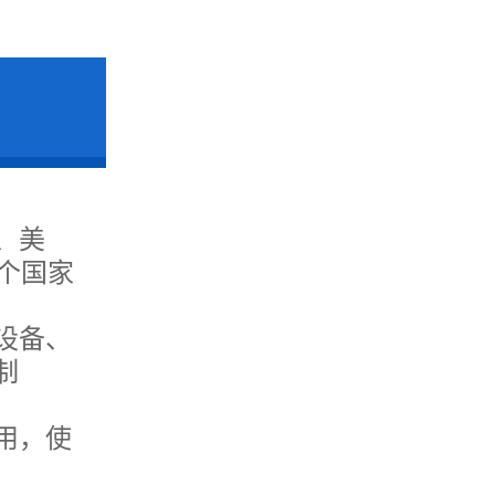
、美
个国家
设备、
制
用，使