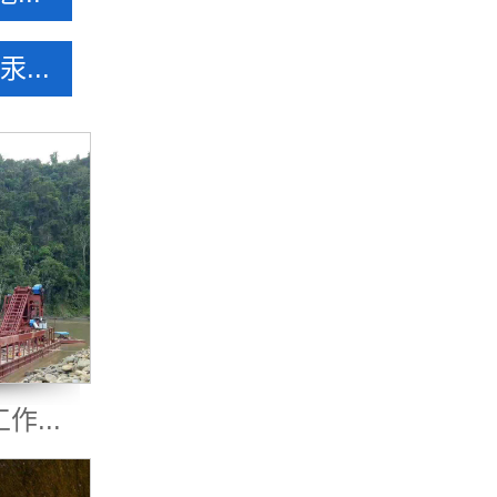
...
...