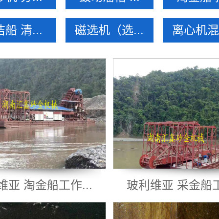
船 清...
磁选机（选...
离心机混汞
维亚 淘金船工作...
玻利维亚 采金船工作