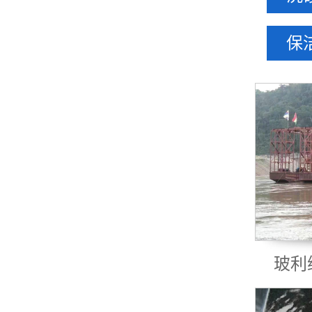
保洁
玻利