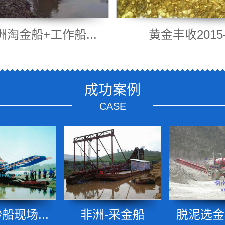
淘金船+工作船...
黄金丰收2015
成功案例
CASE
船现场...
非洲-采金船
脱泥选金机