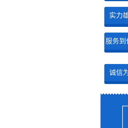
实力
服务到
诚信