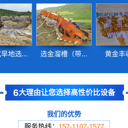
旱地选...
选金溜槽（带...
黄金丰
6
大理由让您选择高性价比设备
我们的优势
服务热线：
152-1107-1577