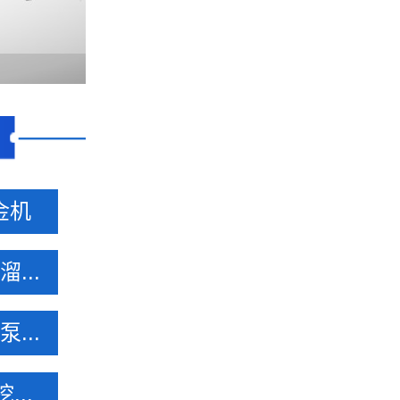
金机
...
...
...