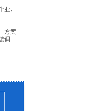
企业，
、方案
装调